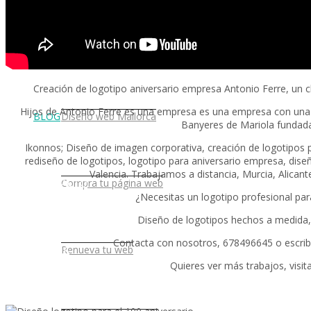
PORTFOLIO
Diseño web Murcia
Tarifa plana
Creación de logotipo aniversario empresa Antonio Ferre, un c
Hijos de Antonio Ferre es una empresa es una empresa con una cl
BLOG
Diseño web Mallorca
Banyeres de Mariola fundada
Ikonnos; Diseño de imagen corporativa, creación de logotipos p
rediseño de logotipos, logotipo para aniversario empresa, dise
Valencia. Trabajamos a distancia, Murcia, Alicant
CONTACTO
Compra tu página web
¿Necesitas un logotipo profesional pa
Diseño de logotipos hechos a medida,
Contacta con nosotros, 678496645 o escrib
TIENDA
Renueva tu web
Quieres ver más trabajos, visit