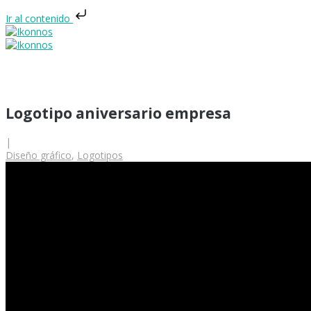
Ir al contenido
Logotipo aniversario empresa
|
Diseño gráfico
,
Logotipos
INICIO
DISEÑO WEB
DISEÑO GRÁFICO
Diseño web y tienda online Valencia