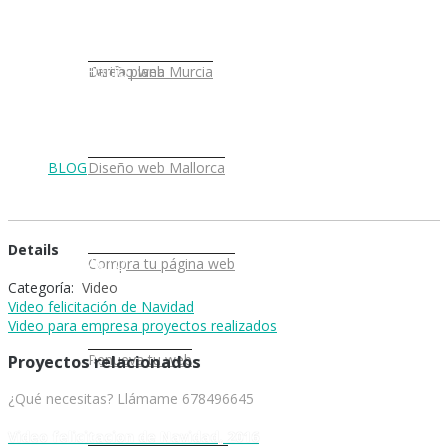
PORTFOLIO
Diseño web Murcia
Tarifa plana
BLOG
Diseño web Mallorca
Details
CONTACTO
Compra tu página web
Categoría:
Video
Video felicitación de Navidad
Video para empresa proyectos realizados
TIENDA
Renueva tu web
Proyectos relacionados
¿Qué necesitas? Llámame 678496645
Video felicitacion de Navidad, 2016